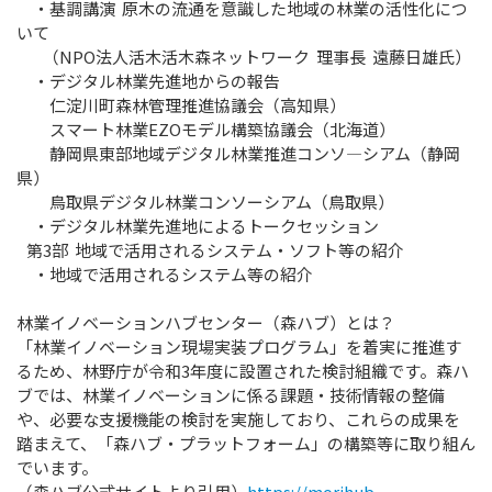
・基調講演 原木の流通を意識した地域の林業の活性化につ
いて
（NPO法人活木活木森ネットワーク 理事長 遠藤日雄氏）
・デジタル林業先進地からの報告
仁淀川町森林管理推進協議会（高知県）
スマート林業EZOモデル構築協議会（北海道）
静岡県東部地域デジタル林業推進コンソ―シアム（静岡
県）
鳥取県デジタル林業コンソーシアム（鳥取県）
・デジタル林業先進地によるトークセッション
第3部 地域で活用されるシステム・ソフト等の紹介
・地域で活用されるシステム等の紹介
林業イノベーションハブセンター（森ハブ）とは？
「林業イノベーション現場実装プログラム」を着実に推進す
るため、林野庁が令和3年度に設置された検討組織です。森ハ
ブでは、林業イノベーションに係る課題・技術情報の整備
や、必要な支援機能の検討を実施しており、これらの成果を
踏まえて、「森ハブ・プラットフォーム」の構築等に取り組ん
でいます。
（森ハブ公式サイトより引用）
https://morihub-